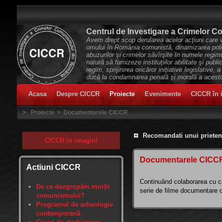
Centrul de Investigare a Crimelor 
Avem drept scop derularea acelor acţiuni care vo
omului în România comunistă, dinamizarea politi
abuzurilor şi crimelor săvîrşite în numele regi
natură să furnizeze instituţiilor abilitate şi publ
regim, sprijinirea oricăror iniţiative legislative, 
ducă la condamnarea penală şi morală a acestor
Acasa
Despre CICCR
Proiecte
Evenimente
CICCR în 
>
>
Proiecte
Documentarele CICCR
Recomandati unui prieten
CICCR in imagini
Documentarele CICC
Actiuni CICCR
Continuând colaborarea cu c
De ce dezgropăm morţii
serie de filme documentare c
comunismului?
Programul de arheologie
contemporană