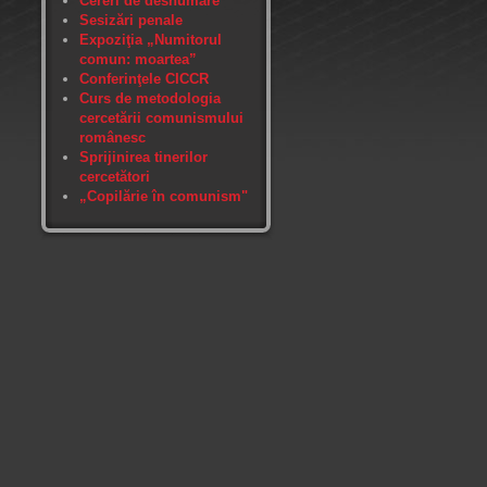
Cereri de deshumare
Sesizări penale
Expoziţia „Numitorul
comun: moartea”
Conferinţele CICCR
Curs de metodologia
cercetării comunismului
românesc
Sprijinirea tinerilor
cercetători
„Copilărie în comunism"