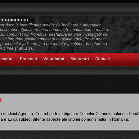
Comunismului
r duce la identificarea actelor de încălcare a drepturilor
cilor instituţionale în ceea ce priveşte condamnarea reală a
mului comunist din România, desfăşurarea unor investigaţii de
icului larg date privind crimele şi abuzurile săvîrşite de acest
a procedurilor judiciare şi a cercetărilor ştiinţifice de natură să
 crime şi abuzuri.
imagini
Parteneri
Voluntariat
Multumiri
Contact
R
u studioul Agerfilm, Centrul de Investigare a Crimelor Comunismului din Rom
are au ca subiect diferite aspecte ale istoriei comunismului în România.