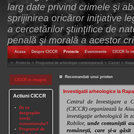
larg date privind crimele şi ab
sprijinirea oricăror iniţiative l
a cercetărilor ştiinţifice de 
penală şi morală a acestor cr
Acasa
Despre CICCR
Proiecte
Evenimente
CICCR în i
>
>
>
>
Proiecte
Programul de arheologie contemporană
Cazuri
Rapa
Recomandati unui prieten
CICCR in imagini
Investigatii arheologice la Rap
Actiuni CICCR
Centrul de Investigare a
De ce
(CICCR) organizează la Aiu
dezgropăm
investigaţie arheologică în
morţii
Robilor,
unde comuniştii au 
comunismului?
Programul de
româneşti, care şi-a găsit 